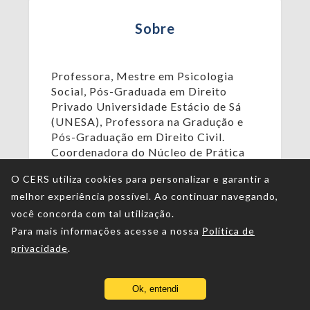
Sobre
Professora, Mestre em Psicologia
Social, Pós-Graduada em Direito
Privado Universidade Estácio de Sá
(UNESA), Professora na Gradução e
Pós-Graduação em Direito Civil.
Coordenadora do Núcleo de Prática
Jurídica (Cível) da UNINASSAU.
O CERS utiliza cookies para personalizar e garantir a
Advogada e sócia da Itabaiana & Lima
melhor experiência possível. Ao continuar navegando,
advogados associados.
você concorda com tal utilização.
Para mais informações acesse a nossa
Política de
privacidade
.
Ok, entendi