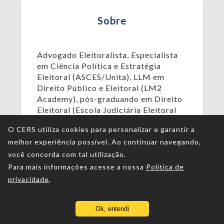
Sobre
Advogado Eleitoralista, Especialista
em Ciência Política e Estratégia
Eleitoral (ASCES/Unita), LLM em
Direito Público e Eleitoral (LM2
Academy), pós-graduando em Direito
Eleitoral (Escola Judiciária Eleitoral
de Pernambuco - EJE-PE e Instituto
O CERS utiliza cookies para personalizar e garantir a
Luiz Mário Moutinho - ILMM),
melhor experiência possível. Ao continuar navegando,
presidente da Comissão de Direito
Eleitoral da OAB Caruaru (2022-
você concorda com tal utilização.
2024), vice-presidente da Comissão
Para mais informações acesse a nossa
Política de
de Direito Eleitoral da OAB Caruaru
privacidade
.
(2019-2021).
Ok, entendi