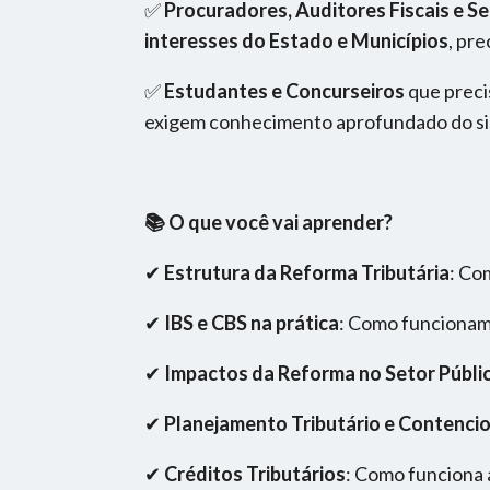
✅
Procuradores, Auditores Fiscais e Se
interesses do Estado e Municípios
, pr
✅
Estudantes e Concurseiros
que prec
exigem conhecimento aprofundado do sis
📚 O que você vai aprender?
✔
Estrutura da Reforma Tributária
: Co
✔
IBS e CBS na prática
: Como funcionam 
✔
Impactos da Reforma no Setor Públic
✔
Planejamento Tributário e Contencio
✔
Créditos Tributários
: Como funciona 