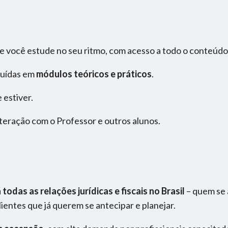
e você estude no seu ritmo, com acesso a todo o conteúdo 
buídas em
módulos teóricos e práticos
.
 estiver.
nteração com o Professor e outros alunos.
odas as relações jurídicas e fiscais no Brasil
– quem se a
lientes que já querem se antecipar e planejar.