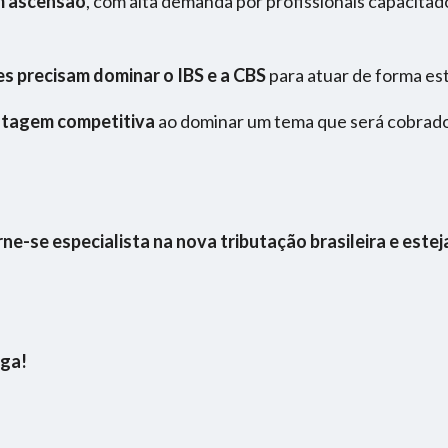
em ascensão
, com alta demanda por profissionais capacitad
s precisam dominar o IBS e a CBS
para atuar de forma est
ntagem competitiva
ao dominar um tema que será cobrado
e-se especialista na nova tributação brasileira e este
aga!