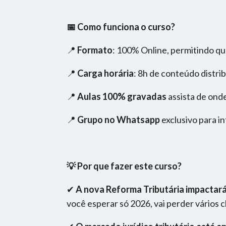
📅 Como funciona o curso?
📍
Formato
: 100% Online, permitindo qu
📍
Carga horária
: 8h de conteúdo distri
📍
Aulas 100% gravadas
assista de onde
📍
Grupo no Whatsapp
exclusivo para i
💡 Por que fazer este curso?
✔
A nova Reforma Tributária impactará t
você esperar só 2026, vai perder vários c