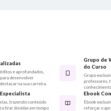
Grupo de 
alizadas
do Curso
éditos e aprofundados,
Grupo exclusi
, para desenvolver
professores, t
 destacar na sua carreira.
conhecimentos
Especialista
Ebook Co
istas, trazendo conteúdo
Ebook exclus
ra tirar dúvidas em tempo
reforçar o ap