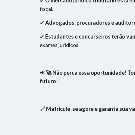
✔
O mercado jurídico tributário está 
fiscal.
✔
Advogados, procuradores e auditore
✔
Estudantes e concurseiros terão va
exames jurídicos.
📢
🚀 Não perca essa oportunidade! Torn
futuro!
🔗
Matricule-se agora e garanta sua v