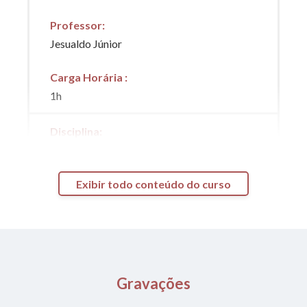
Professor
:
Jesualdo Júnior
Carga Horária
:
1h
Disciplina
:
Aulas de Aprofundamento de Direito Civil
Professor
:
Exibir todo conteúdo do curso
Rafael Ribeiro
Carga Horária
:
24h
Gravações
Disciplina
: