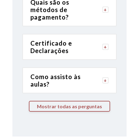
Quais são os
15h
métodos de
pagamento?
Disciplina
:
Marco Civil da Internet e LGPD
Professor
:
Certificado e
Declarações
Jesualdo Júnior
Carga Horária
:
2h
Como assisto às
aulas?
Disciplina
:
Dominando Civil
Mostrar todas as perguntas
Professor
:
Todos os professores
Carga Horária
: