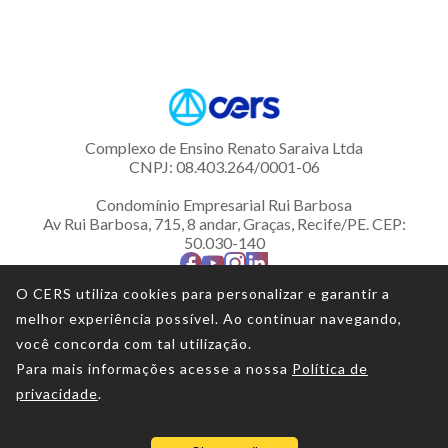
8h
Disciplina
:
Aula de Marcação de Código
Complexo de Ensino Renato Saraiva Ltda
Professor
:
CNPJ: 08.403.264/0001-06
Jesualdo Júnior
Condomínio Empresarial Rui Barbosa
Av Rui Barbosa, 715, 8 andar, Graças, Recife/PE. CEP:
Carga Horária
:
50.030-140
1h
O CERS utiliza cookies para personalizar e garantir a
Disciplina
:
melhor experiência possível. Ao continuar navegando,
Bateria de Questões
você concorda com tal utilização.
Para mais informações acesse a nossa
Política de
© 2009 -
2026
- Complexo de Ensino Renato Saraiva -
Professor
:
Todos os direitos reservados
privacidade
.
Todos os professores
Termos de uso
Política de privacidade