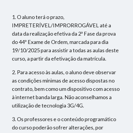
Aulas de Aprofundamento de Direito Civil
Professor
:
1. O aluno terá o prazo,
Carol Coutinho
IMPRETERÍVEL/IMPRORROGÁVEL até a
data da realização efetiva da 2ª Fase da prova
Carga Horária
:
do 44º Exame de Ordem, marcada para dia
4h
19/10/2025 para assistir a todas as aulas deste
curso, a partir da efetivação da matrícula.
Disciplina
:
Aulas de Aprofundamento de Direito do
2. Para acesso às aulas, o aluno deve observar
Consumidor
as condições mínimas de acesso dispostas no
contrato, bem como um dispositivo com acesso
Professor
:
à internet banda larga. Não aconselhamos a
Jesualdo Júnior
utilização de tecnologia 3G/4G.
Carga Horária
:
3. Os professores e o conteúdo programático
4h
do curso poderão sofrer alterações, por