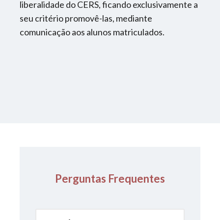
Disciplina
:
liberalidade do CERS, ficando exclusivamente a
Aulas de Aprofundamento de Direito
seu critério promovê-las, mediante
Processual Civil
comunicação aos alunos matriculados.
Professor
:
Jesualdo Júnior
Carga Horária
:
13h
Disciplina
:
Aulas de Aprofundamento de Direito
Processual Civil
Professor
:
Perguntas Frequentes
Guilherme Corrêa
Carga Horária
: